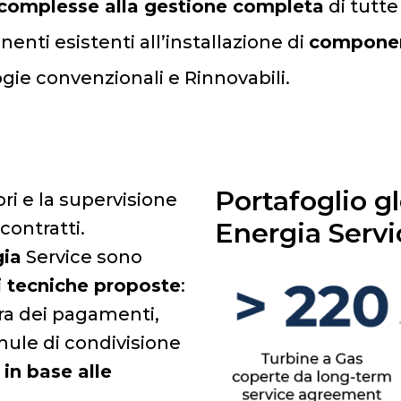
ù complesse alla gestione completa
di tutte
enti esistenti all’installazione di
componen
ogie convenzionali e Rinnovabili.
Portafoglio g
ri e la supervisione
Energia Servi
contratti.
gia
Service sono
ni tecniche proposte
:
ura dei pagamenti,
mule di condivisione
 in base alle