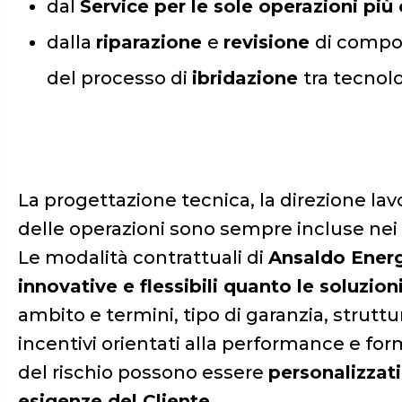
dal
Service per le sole operazioni pi
dalla
riparazione
e
revisione
di compon
del processo di
ibridazione
tra tecnol
La progettazione tecnica, la direzione lavo
delle operazioni sono sempre incluse nei 
Le modalità contrattuali di
Ansaldo Ener
innovative e flessibili quanto le soluzio
ambito e termini, tipo di garanzia, strutt
incentivi orientati alla performance e for
del rischio possono essere
personalizzati
esigenze del Cliente
.