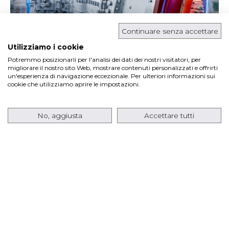
Continuare senza accettare
Utilizziamo i cookie
Potremmo posizionarli per l'analisi dei dati dei nostri visitatori, per
migliorare il nostro sito Web, mostrare contenuti personalizzati e offrirti
Ansaldo Energia ha firmato un contratto con
un'esperienza di navigazione eccezionale. Per ulteriori informazioni sui
cookie che utilizziamo aprire le impostazioni.
Pacifico Energy
per la fornitura di
otto turbine a
gas AE64.3A
in configurazione a 60 Hz, insieme ai…
No, aggiusta
Accettare tutti
Leggi di più
Ansaldo Energia S.p.A.
Via Nicola Lorenzi, 8 - 16152 Genoa Italy - Tel. +39 010
6551 Cap. Soc. € 407.291.048,09 i.v. - C.F. e Reg. Imp. di
Genova n 00734630155 REA - C.C.I.A.A. Ge 320959 -