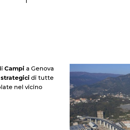
di
Campi
a Genova
strategici
di tutte
ate nel vicino