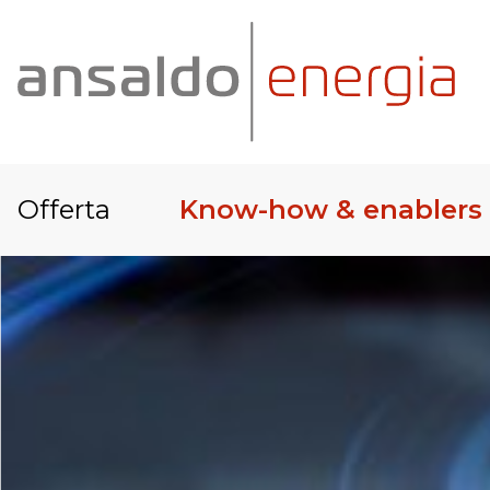
Offerta
Know-how & enablers