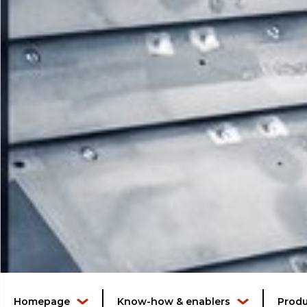
Homepage
Know-how & enablers
Produ