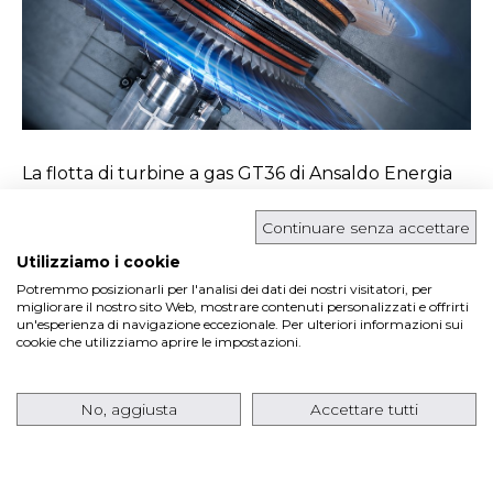
La flotta di turbine a gas GT36 di Ansaldo Energia
ha recentemente superato le 80.000 ore
Continuare senza accettare
operative equivalenti, raggiungendo un
Utilizziamo i cookie
importante traguardo…
Potremmo posizionarli per l'analisi dei dati dei nostri visitatori, per
migliorare il nostro sito Web, mostrare contenuti personalizzati e offrirti
un'esperienza di navigazione eccezionale. Per ulteriori informazioni sui
Leggi di più
cookie che utilizziamo aprire le impostazioni.
No, aggiusta
Accettare tutti
ANSALDO ENERGIA TORNA SUL MERCATO
STATUNITENSE CON UN ORDINE PER
OTTO TURBINE A GAS AE64.3 A SUPPORTO