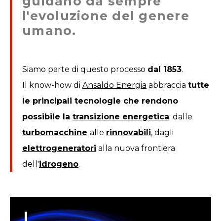
guidano da sempre
l'evoluzione del genere
umano.
Siamo parte di questo processo
dal 1853
.
Il know-how di
Ansaldo Energia
abbraccia
tutte
le principali tecnologie che rendono
possibile la
transizione energetica
: dalle
turbomacchine
alle
rinnovabili
, dagli
elettrogeneratori
alla nuova frontiera
dell'
idrogeno
.