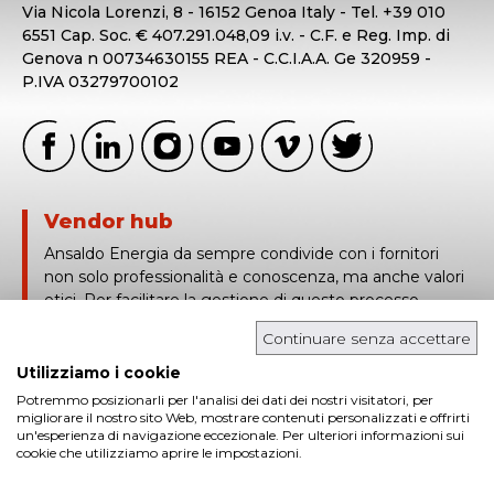
Via Nicola Lorenzi, 8 - 16152 Genoa Italy - Tel. +39 010
6551 Cap. Soc. € 407.291.048,09 i.v. - C.F. e Reg. Imp. di
Genova n 00734630155 REA - C.C.I.A.A. Ge 320959 -
P.IVA 03279700102
Vendor hub
Ansaldo Energia da sempre condivide con i fornitori
non solo professionalità e conoscenza, ma anche valori
etici. Per facilitare la gestione di questo processo,
Ansaldo Energia utilizza Vendor Hub, una piattaforma
Continuare senza accettare
basata sulla tracciabilità e condivisione in tempo reale
delle informazioni tecniche e contrattuali.
Utilizziamo i cookie
Potremmo posizionarli per l'analisi dei dati dei nostri visitatori, per
login in
migliorare il nostro sito Web, mostrare contenuti personalizzati e offrirti
un'esperienza di navigazione eccezionale. Per ulteriori informazioni sui
cookie che utilizziamo aprire le impostazioni.
Cookies
Privacy policies
Whistleblowing