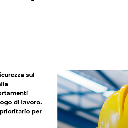
icurezza sul
lla
ortamenti
luogo di lavoro.
rioritario per