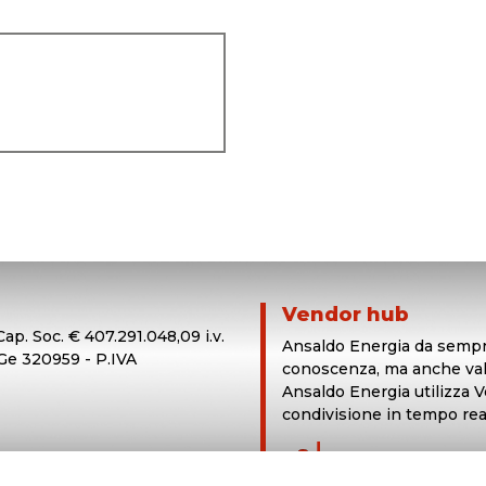
Vendor hub
Cap. Soc. € 407.291.048,09 i.v.
Ansaldo Energia da sempre
 Ge 320959 - P.IVA
conoscenza, ma anche valor
Ansaldo Energia utilizza V
condivisione in tempo real
login in