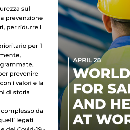
curezza sul
la prevenzione
 per ridurre i
oritario per il
amente,
programmate,
per prevenire
con i valori e la
i di storia
ù complesso da
uelli legati
 del Covid-19 -