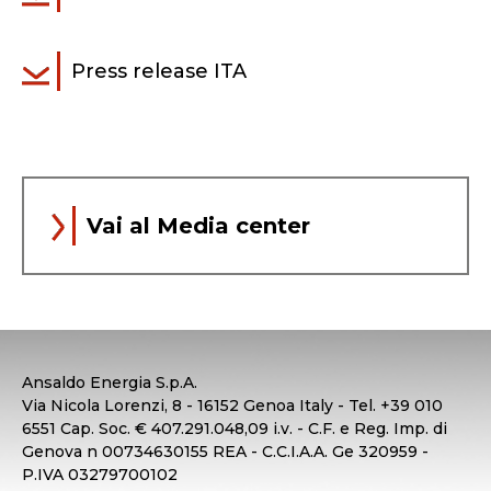
Press release ITA
Vai al Media center
Ansaldo Energia S.p.A.
Via Nicola Lorenzi, 8 - 16152 Genoa Italy - Tel. +39 010
6551 Cap. Soc. € 407.291.048,09 i.v. - C.F. e Reg. Imp. di
Genova n 00734630155 REA - C.C.I.A.A. Ge 320959 -
P.IVA 03279700102