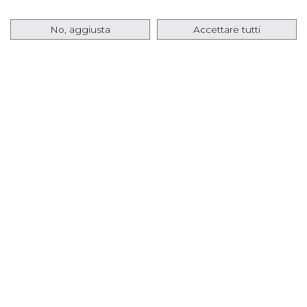
No, aggiusta
Accettare tutti
Febbraio
February 01, 2025 | News | Calendario 2025