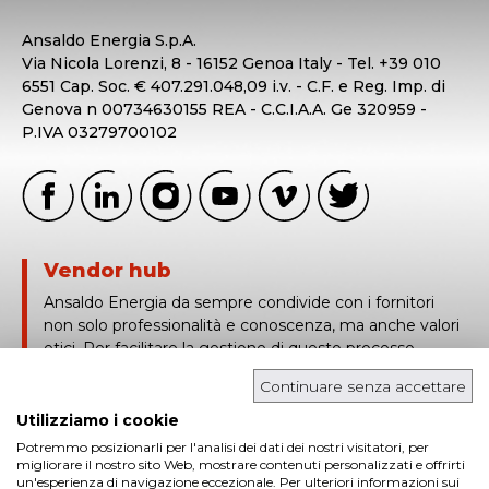
Ansaldo Energia S.p.A.
Via Nicola Lorenzi, 8 - 16152 Genoa Italy - Tel. +39 010
6551 Cap. Soc. € 407.291.048,09 i.v. - C.F. e Reg. Imp. di
Genova n 00734630155 REA - C.C.I.A.A. Ge 320959 -
P.IVA 03279700102
Vendor hub
Ansaldo Energia da sempre condivide con i fornitori
non solo professionalità e conoscenza, ma anche valori
etici. Per facilitare la gestione di questo processo,
Ansaldo Energia utilizza Vendor Hub, una piattaforma
Continuare senza accettare
basata sulla tracciabilità e condivisione in tempo reale
delle informazioni tecniche e contrattuali.
Utilizziamo i cookie
Potremmo posizionarli per l'analisi dei dati dei nostri visitatori, per
login in
migliorare il nostro sito Web, mostrare contenuti personalizzati e offrirti
un'esperienza di navigazione eccezionale. Per ulteriori informazioni sui