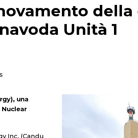
nnovamento della 
rnavoda Unità 1
s
rgy), una
& Nuclear
gy Inc. (Candu