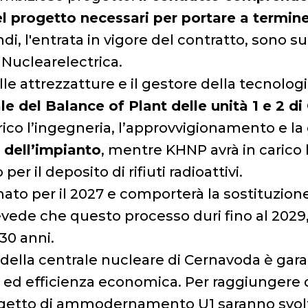
el progetto necessari per portare a termine
ndi, l'entrata in vigore del contratto, sono 
 Nuclearelectrica.
lle attrezzatture e il gestore della tecnolo
le del Balance of Plant delle unità 1 e 2 d
rico l’ingegneria, l’approvvigionamento e l
 dell’impianto
, mentre KHNP avrà in carico 
er il deposito di rifiuti radioattivi.
ato per il 2027 e comporterà la sostituzione
revede che questo processo duri fino al 2029,
 30 anni.
 della centrale nucleare di Cernavoda è gara
zza ed efficienza economica. Per raggiungere q
getto di ammodernamento U1 saranno svolte