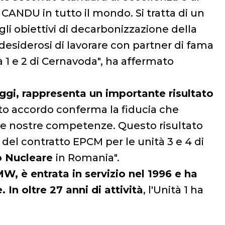
CANDU in tutto il mondo. Si tratta di un
gli obiettivi di decarbonizzazione della
 desiderosi di lavorare con partner di fama
 1 e 2 di Cernavoda", ha affermato
o oggi, rappresenta un importante risultato
o accordo conferma la fiducia che
 le nostre competenze. Questo risultato
 del contratto EPCM per le unità 3 e 4 di
o Nucleare
in Romania".
W, è entrata in servizio nel 1996 e ha
In oltre 27 anni di attività
, l'Unità 1 ha