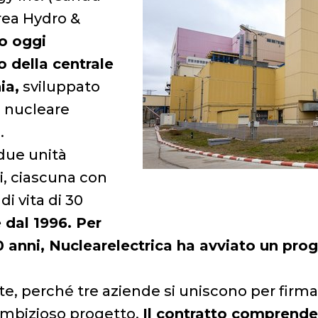
orea Hydro &
o oggi
o della centrale
ia,
sviluppato
a nucleare
.
due unità
i, ciascuna con
i vita di 30
 dal 1996. Per
30 anni, Nuclearelectrica ha avviato un pro
, perché tre aziende si uniscono per firmar
ambizioso progetto.
Il contratto comprende