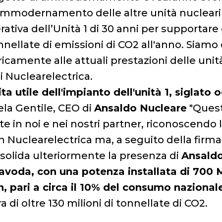
ammodernamento delle altre unità nucleari 
ativa dell’Unità 1 di 30 anni per supportare 
onnellate di emissioni di CO2 all'anno. Siamo
camente alle attuali prestazioni delle unità
 Nuclearelectrica.
ita utile dell'impianto dell'unità 1, siglat
la Gentile, CEO di
Ansaldo Nucleare
"Quest
e in noi e nei nostri partner, riconoscendo
n Nuclearelectrica ma, a seguito della firma
solida ulteriormente la presenza di
Ansald
navoda, con una potenza installata di 700 M
 pari a circa il 10% del consumo nazionale. 
ra di oltre 130 milioni di tonnellate di CO2.