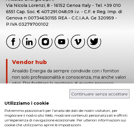
Via Nicola Lorenzi, 8 - 16152 Genoa Italy - Tel. +39 010
6551 Cap. Soc. € 407.291.048,09 i.v. - C.F. e Reg. Imp. di
Genova n 00734630155 REA - C.C.I.A.A. Ge 320959 -
P.IVA 03279700102
Vendor hub
Ansaldo Energia da sempre condivide con i fornitori
non solo professionalità e conoscenza, ma anche valori
etici. Per facilitare la gestione di questo processo,
Ansaldo Energia utilizza Vendor Hub, una piattaforma
Continuare senza accettare
basata sulla tracciabilità e condivisione in tempo reale
delle informazioni tecniche e contrattuali.
Utilizziamo i cookie
Potremmo posizionarli per l'analisi dei dati dei nostri visitatori, per
login in
migliorare il nostro sito Web, mostrare contenuti personalizzati e offrirti
un'esperienza di navigazione eccezionale. Per ulteriori informazioni sui
cookie che utilizziamo aprire le impostazioni.
Cookies
Privacy policies
Whistleblowing