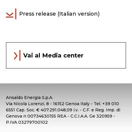
Press release (Italian version)
Vai al Media center
Ansaldo Energia S.p.A.
Via Nicola Lorenzi, 8 - 16152 Genoa Italy - Tel. +39 010
6551 Cap. Soc. € 407.291.048,09 i.v. - C.F. e Reg. Imp. di
Genova n 00734630155 REA - C.C.I.A.A. Ge 320959 -
P.IVA 03279700102