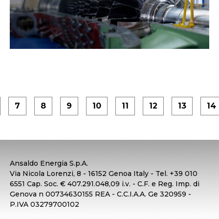
7
8
9
10
11
12
13
14
Ansaldo Energia S.p.A.
Via Nicola Lorenzi, 8 - 16152 Genoa Italy - Tel. +39 010
6551 Cap. Soc. € 407.291.048,09 i.v. - C.F. e Reg. Imp. di
Genova n 00734630155 REA - C.C.I.A.A. Ge 320959 -
P.IVA 03279700102