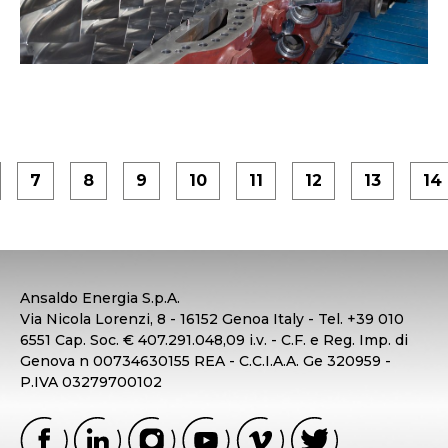
7
8
9
10
11
12
13
14
Ansaldo Energia S.p.A.
Via Nicola Lorenzi, 8 - 16152 Genoa Italy - Tel. +39 010
6551 Cap. Soc. € 407.291.048,09 i.v. - C.F. e Reg. Imp. di
Genova n 00734630155 REA - C.C.I.A.A. Ge 320959 -
P.IVA 03279700102