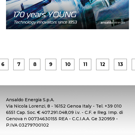
6
7
8
9
10
11
12
13
Ansaldo Energia S.p.A.
Via Nicola Lorenzi, 8 - 16152 Genoa Italy - Tel. +39 010
6551 Cap. Soc. € 407.291.048,09 i.v. - C.F. e Reg. Imp. di
Genova n 00734630155 REA - C.C.I.A.A. Ge 320959 -
P.IVA 03279700102